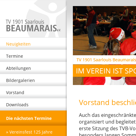
Neuigkeiten
Termine
Abteilungen
Bildergalerien
Vorstand
Vorstand beschli
Downloads
Auch das eingeschränkte
Die nächsten Termine
organisiert und begleit
erste Sitzung des TVB-V
» Vereinsfest 125 Jahre
besonders langen Somme